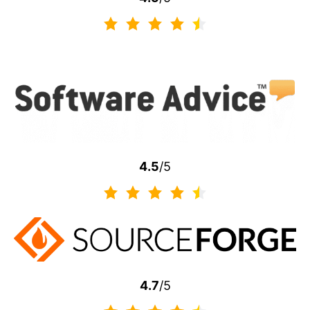
4.5
/5
4.7
/5