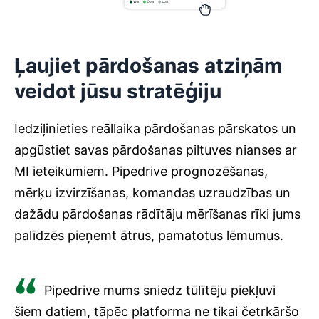
Ļaujiet pārdošanas atziņām
veidot jūsu stratēģiju
Iedziļinieties reāllaika pārdošanas pārskatos un
apgūstiet savas pārdošanas piltuves nianses ar
MI ieteikumiem. Pipedrive prognozēšanas,
mērķu izvirzīšanas, komandas uzraudzības un
dažādu pārdošanas rādītāju mērīšanas rīki jums
palīdzēs pieņemt ātrus, pamatotus lēmumus.
Pipedrive mums sniedz tūlītēju piekļuvi
šiem datiem, tāpēc platforma ne tikai četrkāršo