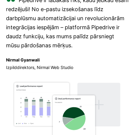
Pipedrive ir labākais rīks, kādu jebkad esam
redzējuši! No e-pastu izsekošanas līdz
darbplūsmu automatizācijai un revolucionārām
integrācijas iespējām – platformā Pipedrive ir
daudz funkciju, kas mums palīdz pārsniegt
mūsu pārdošanas mērķus.
Nirmal Gyanwali
Izpilddirektors, Nirmal Web Studio