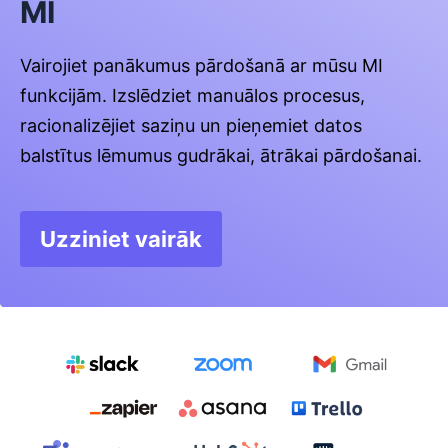
MI
Vairojiet panākumus pārdošanā ar mūsu MI
funkcijām. Izslēdziet manuālos procesus,
racionalizējiet saziņu un pieņemiet datos
balstītus lēmumus gudrākai, ātrākai pārdošanai.
Uzziniet vairāk